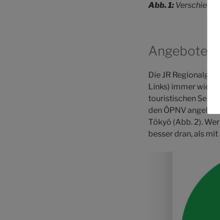
Abb. 1:
Verschieden
Angebote, 
Die JR Regionalgese
Links) immer wieder
touristischen Sehen
den ÖPNV angeboten
Tōkyō (Abb. 2). Wer
besser dran, als mi