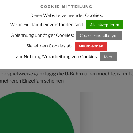
e Einzelfahrscheine des japanischen ÖPNV.
COOKIE-MITTEILUNG
Diese Website verwendet Cookies.
Wenn Sie damit einverstanden sind:
Alle akzeptieren
Tageskarten
Ablehnung unnötiger Cookies:
Cookie Einstellungen
llschaften veröffentlichen auf ihren Websites (siehe unten di
Sie lehnen Cookies ab:
Alle ablehnen
 kurzfristige Angebote. Das können z.B. recht interessante A
Zur Nutzung/Verarbeitung von Cookies:
Mehr
swürdigkeiten sein, inklusive Hin- und Rückfahrt. Ebenso we
, von der JR sowie anderen, privaten Unternehmen wie z.B. 
 beispielsweise ganztägig die U-Bahn nutzen möchte, ist mit
t mehreren Einzelfahrscheinen.