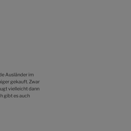
nde Ausländer im
iger gekauft. Zwar
gt vielleicht dann
h gibt es auch