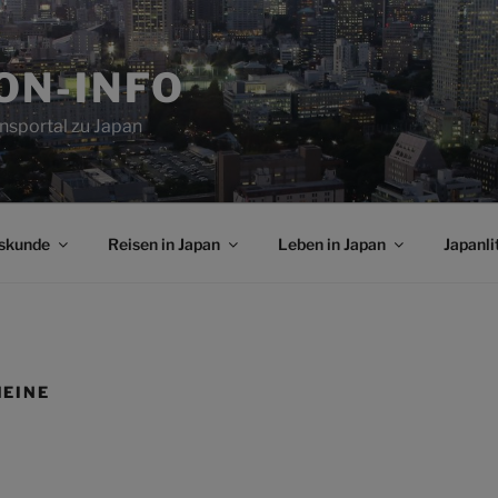
ON-INFO
nsportal zu Japan
skunde
Reisen in Japan
Leben in Japan
Japanli
HEINE