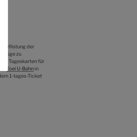
e Auflistung der
usflüge zu
rden Tageskarten für
der
Toei U-Bahn
in
 dem 1-tages-Ticket