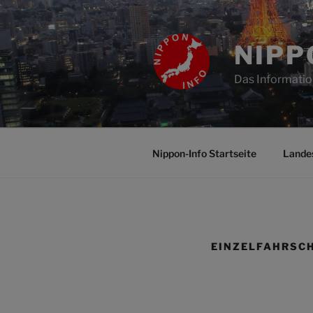
Zum
Inhalt
springen
NIPP
Das Informatio
Nippon-Info Startseite
Lande
EINZELFAHRSC