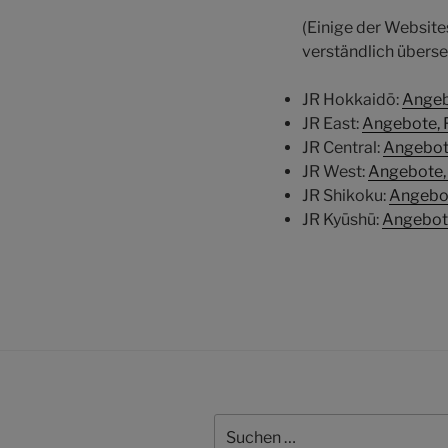
(Einige der Website
verständlich überse
JR Hokkaidō:
Angeb
JR East:
Angebote, 
JR Central:
Angebot
JR West:
Angebote,
JR Shikoku:
Angebot
JR Kyūshū:
Angebote
Suchen
nach: