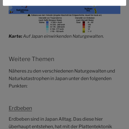
Karte:
Auf Japan einwirkenden Naturgewalten.
Weitere Themen
Näheres zu den verschiedenen Naturgewalten und
Naturkatastrophen in Japan unter den folgenden
Punkten:
Erdbeben
Erdbeben sind in Japan Alltag. Das diese hier
überhaupt entstehen, hat mit der Plattentektonik