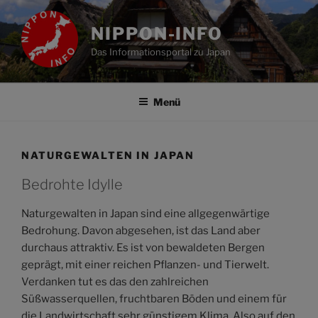
Zum
Inhalt
NIPPON-INFO
springen
Das Informationsportal zu Japan
Menü
NATURGEWALTEN IN JAPAN
Bedrohte Idylle
Naturgewalten in Japan sind eine allgegenwärtige
Bedrohung. Davon abgesehen, ist das Land aber
durchaus attraktiv. Es ist von bewaldeten Bergen
geprägt, mit einer reichen Pflanzen- und Tierwelt.
Verdanken tut es das den zahlreichen
Süßwasserquellen, fruchtbaren Böden und einem für
die Landwirtschaft sehr günstigem Klima. Also auf den